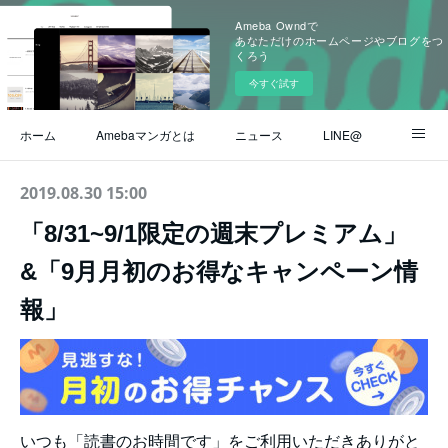
Ameba Owndで
あなただけのホームページやブログをつ
くろう
今すぐ試す
ホーム
Amebaマンガとは
ニュース
LINE@
Instagram
公式ブログ
ヘルプ / よくある質問
2019.08.30 15:00
「8/31~9/1限定の週末プレミアム」
お問い合わせ
&「9月月初のお得なキャンペーン情
報」
いつも「読書のお時間です」をご利用いただきありがと