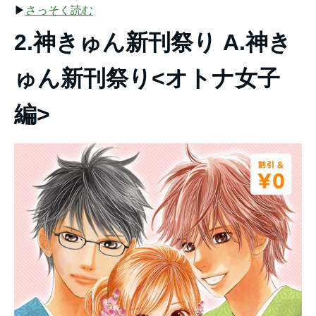
▶︎
さっそく読む
2.神きゅん新刊祭り A.神き
ゅん新刊祭り<オトナ女子
編>