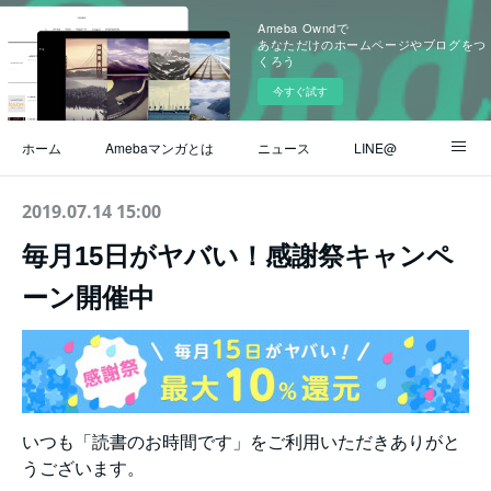
Ameba Owndで
あなただけのホームページやブログをつ
くろう
今すぐ試す
ホーム
Amebaマンガとは
ニュース
LINE@
Instagram
公式ブログ
ヘルプ / よくある質問
2019.07.14 15:00
毎月15日がヤバい！感謝祭キャンペ
お問い合わせ
ーン開催中
いつも「読書のお時間です」をご利用いただきありがと
うございます。