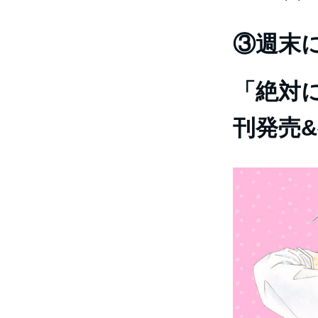
③週末
「絶対
刊発売